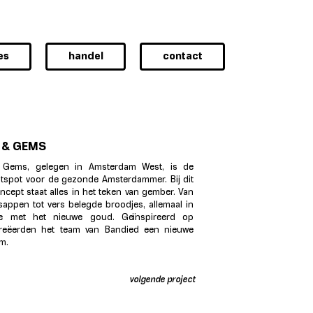
es
handel
contact
 & GEMS
 Gems, gelegen in Amsterdam West, is de
tspot voor de gezonde Amsterdammer. Bij dit
ncept staat alles in het teken van gember. Van
appen tot vers belegde broodjes, allemaal in
ie met het nieuwe goud. Geïnspireerd op
creëerden het team van Bandied een nieuwe
m.
volgende project