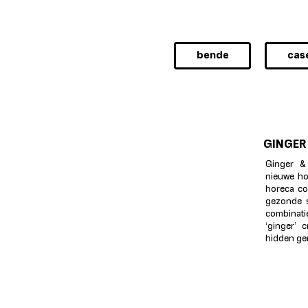
bende
cas
GINGER
Ginger &
nieuwe ho
horeca co
gezonde s
combinat
‘ginger’ 
hidden ge