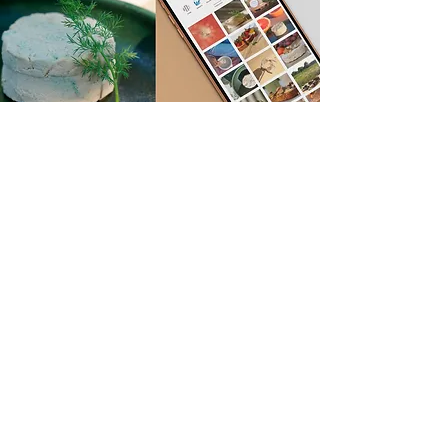
WILLICROFT
Willicroft is één van de eerste Vegan kaasmerken in
Nederland. Bandied kreeg de opdracht content te
creeren met meer verhaal. Content met
storytelling en sfeer. Willicroft concludeerde uit
onderzoek dat de huidige doelgroep met name uit
vrouwen bestond, de content mocht dus meer een
vrouwelijke ‘touch’ krijgen. We creëerde zomerse
content met een romantisch gevoel.
HANDEL
Art Direction
Social Media Strategie
volgende project
Fotografie